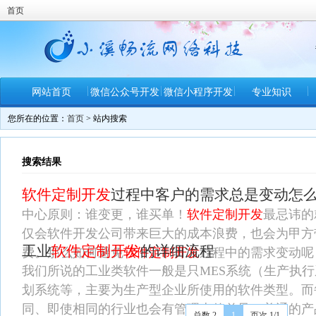
首页
网站首页
微信公众号开发
微信小程序开发
专业知识
您所在的位置：
首页
> 站内搜索
联系方式
搜索结果
软件定制开发
过程中客户的需求总是变动怎
中心原则：谁变更，谁买单！
软件定制开发
最忌讳的
仅会软件开发公司带来巨大的成本浪费，也会为甲方
工业
软件定制开发
的详细流程
费。那么如何避免
软件定制开发
过程中的需求变动呢
我们所说的工业类软件一般是只MES系统（生产执行
划系统等，主要为生产型企业所使用的软件类型。而
同、即使相同的行业也会有管理上的差异，普通的产
总数 2
1
页次 1/1